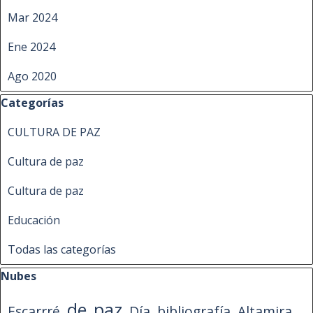
Mar 2024
Ene 2024
Ago 2020
Saltar el bloque Categorías
Categorías
CULTURA DE PAZ
Cultura de paz
Cultura de paz
Educación
Todas las categorías
Saltar el bloque Nubes
Nubes
de
paz
Escarrré
Día
bibliografía
Altamira