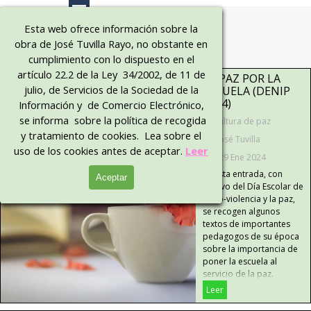
Vaya al Contenido
Bienveni
Esta web ofrece información sobre la
obra de José Tuvilla Rayo, no obstante en
dos al 
cumplimiento con lo dispuesto en el
sitio 
artículo 22.2 de la Ley 34/2002, de 11 de
LA PAZ POR LA
julio, de Servicios de la Sociedad de la
ESCUELA (DENIP
oficial
2024)
Información y de Comercio Electrónico,
se informa sobre la política de recogida
Cultura de paz
y tratamiento de cookies. Lea sobre el
José Tuvilla
uso de los cookies antes de aceptar.
Leer
29 Ene 2024
En esta entrada, con
Aceptar
motivo del Día Escolar de
la No-violencia y la paz,
se recogen algunos
textos de importantes
pedagogos de su época
sobre la importancia de
poner la escuela al
servicio de la paz.
Leer