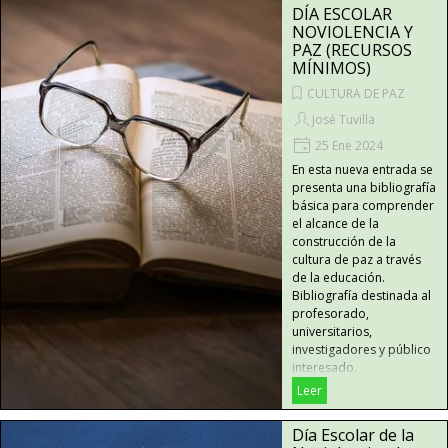
DÍA ESCOLAR
NOVIOLENCIA Y
PAZ (RECURSOS
MÍNIMOS)
CULTURA DE PAZ
José Tuvilla
25 Ene 2024
En esta nueva entrada se
presenta una bibliografía
básica para comprender
el alcance de la
construcción de la
cultura de paz a través
de la educación.
Bibliografía destinada al
profesorado,
universitarios,
investigadores y público
interesado.
Leer
Día Escolar de la