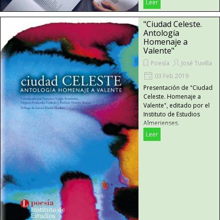
Leer
"Ciudad Celeste.
Antología
Homenaje a
Valente"
Poesía
José Tuvilla
03 Feb 2019
Presentación de "Ciudad
Celeste. Homenaje a
Valente", editado por el
Instituto de Estudios
Almerienses.
Leer