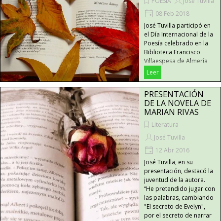
POESIA
José Tuvilla
08 Feb 2018
José Tuvilla participó en
el Día Internacional de la
Poesía celebrado en la
Biblioteca Francisco
Villaespesa de Almería
Leer
PRESENTACIÓN
DE LA NOVELA DE
MARIAN RIVAS
Literatura
José Tuvilla
12 Abr 2016
José Tuvilla, en su
presentación, destacó la
juventud de la autora.
“He pretendido jugar con
las palabras, cambiando
"El secreto de Evelyn",
por el secreto de narrar