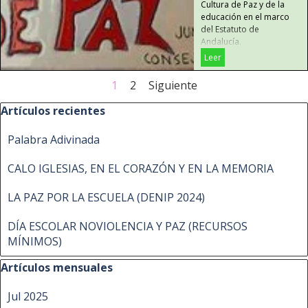
Cultura de Paz y de la
educación en el marco
del Estatuto de
Andalucía.
Leer
Página actual:
1
Ir a la página:
2
Siguiente
Saltar el bloque Artículos recientes
Artículos recientes
Palabra Adivinada
CALO IGLESIAS, EN EL CORAZÓN Y EN LA MEMORIA
LA PAZ POR LA ESCUELA (DENIP 2024)
DÍA ESCOLAR NOVIOLENCIA Y PAZ (RECURSOS
MÍNIMOS)
Saltar el bloque Artículos mensuales
Artículos mensuales
Jul 2025