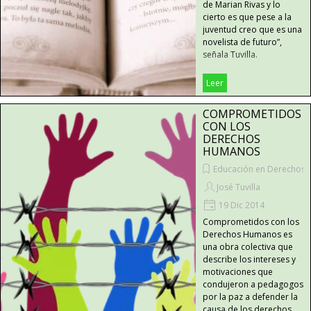
de Marian Rivas y lo
cierto es que pese a la
juventud creo que es una
novelista de futuro”,
señala Tuvilla.
Leer
COMPROMETIDOS
CON LOS
DERECHOS
HUMANOS
Educación en Derechos
José Tuvilla
19 Dic 2014
Comprometidos con los
Derechos Humanos es
una obra colectiva que
describe los intereses y
motivaciones que
condujeron a pedagogos
por la paz a defender la
causa de los derechos