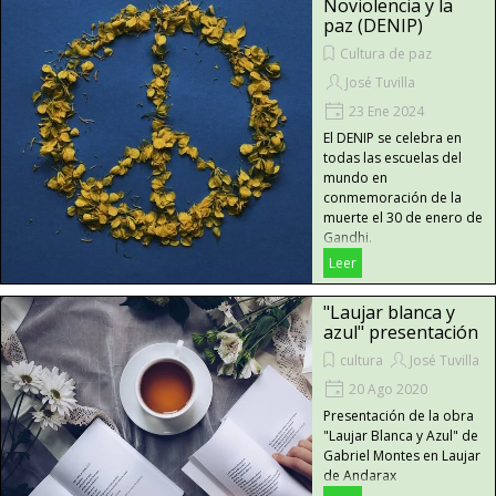
Noviolencia y la
paz (DENIP)
Cultura de paz
José Tuvilla
23 Ene 2024
El DENIP se celebra en
todas las escuelas del
mundo en
conmemoración de la
muerte el 30 de enero de
Gandhi.
Leer
"Laujar blanca y
azul" presentación
cultura
José Tuvilla
20 Ago 2020
Presentación de la obra
"Laujar Blanca y Azul" de
Gabriel Montes en Laujar
de Andarax