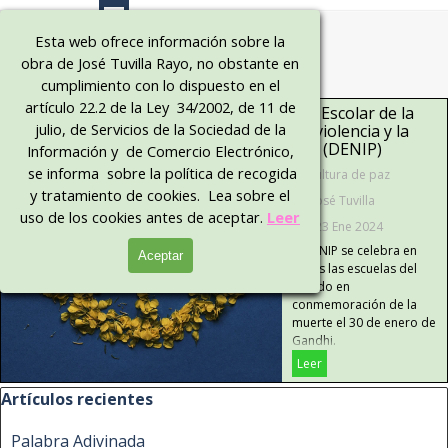
Vaya al Contenido
Bienveni
Esta web ofrece información sobre la
obra de José Tuvilla Rayo, no obstante en
dos al 
cumplimiento con lo dispuesto en el
sitio 
artículo 22.2 de la Ley 34/2002, de 11 de
Día Escolar de la
julio, de Servicios de la Sociedad de la
Noviolencia y la
oficial
paz (DENIP)
Información y de Comercio Electrónico,
se informa sobre la política de recogida
Cultura de paz
y tratamiento de cookies. Lea sobre el
José Tuvilla
uso de los cookies antes de aceptar.
Leer
23 Ene 2024
El DENIP se celebra en
Aceptar
todas las escuelas del
mundo en
conmemoración de la
muerte el 30 de enero de
Gandhi.
Leer
Saltar el bloque Artículos recientes
Artículos recientes
Palabra Adivinada