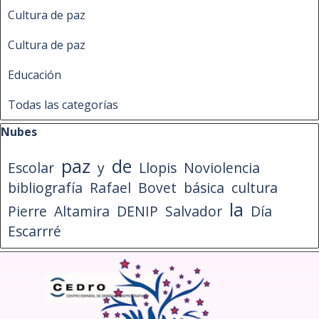
Cultura de paz
Cultura de paz
Educación
Todas las categorías
Saltar el bloque Nubes
Nubes
paz
de
Escolar
y
Llopis
Noviolencia
bibliografía
Rafael
Bovet
básica
cultura
la
Pierre
Altamira
DENIP
Salvador
Día
Escarrré