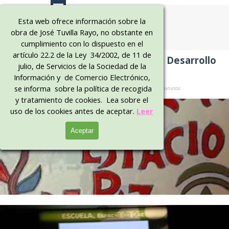
Vaya al Contenido
Bienveni
Esta web ofrece información sobre la
obra de José Tuvilla Rayo, no obstante en
dos al 
cumplimiento con lo dispuesto en el
sitio 
artículo 22.2 de la Ley 34/2002, de 11 de
Cultura de Paz y Educación para el Desarrollo
julio, de Servicios de la Sociedad de la
oficial
en Andalucía
Información y de Comercio Electrónico,
se informa sobre la política de recogida
Publicado de
José Tuvilla
en
CULTURA DE PAZ
· Martes 17 Ago 2010 ·
minutos
y tratamiento de cookies. Lea sobre el
uso de los cookies antes de aceptar.
Leer
Aceptar