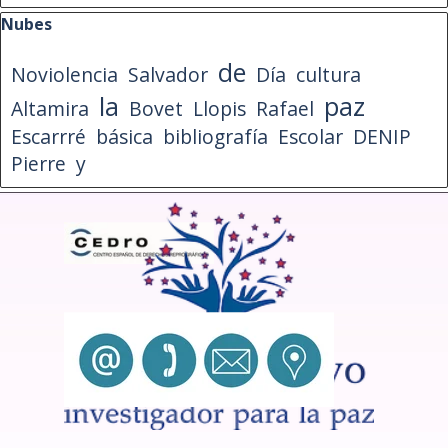
Saltar el bloque Nubes
Nubes
de
Noviolencia
Salvador
Día
cultura
la
paz
Altamira
Bovet
Llopis
Rafael
Escarrré
básica
bibliografía
Escolar
DENIP
Pierre
y